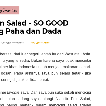
og Competition
n Salad - SO GOOD
g Paha dan Dada
 Amelia Pratami
10 Comments
asal dari luar negeri, entah itu dari West atau Asia,
enu yang tersedia. Bukan karena saya tidak mencintai
kuliner khas Indonesia sudah menjadi makanan sehari-
t bosan. Pada akhirnya saya pun selalu tertarik jika
ring di juluki si lidah barat.
iner
favorite
saya. Dan saya pun suka sekali mencicipi
ebetulan sedang saya datangi. Ntah itu Fruit Salad,
ng paling menarik dalam mencicipi salad adalah