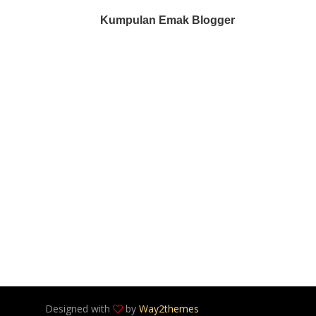
Kumpulan Emak Blogger
Designed with
by
Way2themes