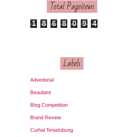
Total Pageviews
1
8
6
8
0
9
4
Labels
Advertorial
Beautami
Blog Competition
Brand Review
Curhat Terselubung