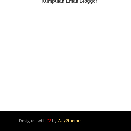
Kumpulan Emak Blogger
Designed with
by
Way2themes