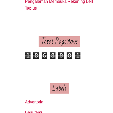
Pengalaman Membuka Rekening BNI
Taplus
Total Pageviews
1
8
6
8
9
0
1
Labels
Advertorial
Beautami