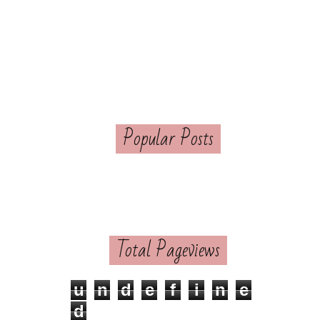
Popular Posts
Total Pageviews
u
n
d
e
f
i
n
e
d