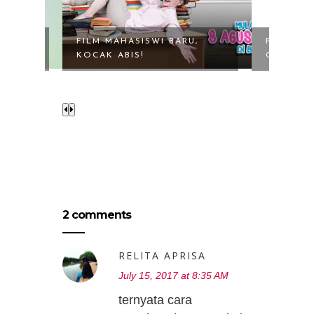
U,
PAKET OWSEM DARI AXIS,
ALFACAR
COCOK UNTUK ...
ONLINE 
2 comments
RELITA APRISA
July 15, 2017 at 8:35 AM
ternyata cara