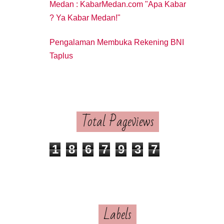
Medan : KabarMedan.com "Apa Kabar
? Ya Kabar Medan!"
Pengalaman Membuka Rekening BNI
Taplus
Total Pageviews
1
8
6
7
9
3
7
Labels