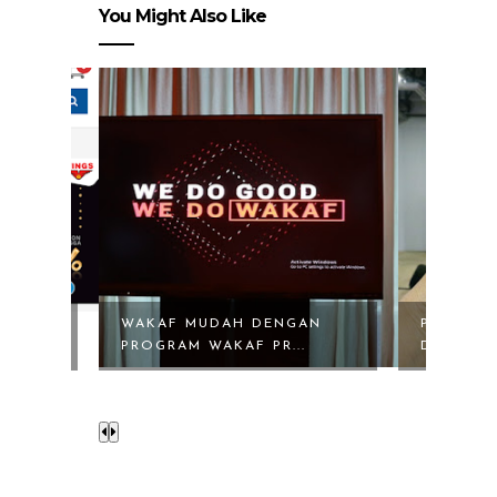
You Might Also Like
GAN
PRULINK GENERASI BARU
INSYAF,
..
DAN PRULINK S...
SEKARAN