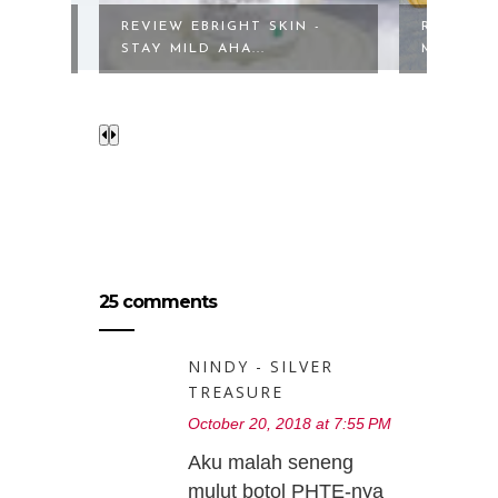
TT
REVIEW EBRIGHT SKIN -
REVIEW 
STAY MILD AHA...
MOISTURI
25 comments
NINDY - SILVER
TREASURE
October 20, 2018 at 7:55 PM
Aku malah seneng
mulut botol PHTE-nya