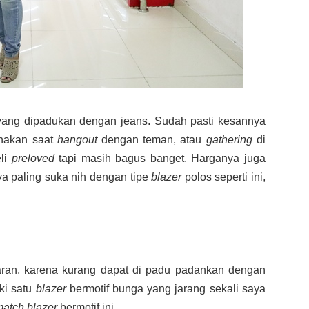
ang dipadukan dengan jeans. Sudah pasti kesannya
unakan saat
hangout
dengan teman, atau
gathering
di
eli
preloved
tapi masih bagus banget. Harganya juga
a paling suka nih dengan tipe
blazer
polos seperti ini,
aran, karena kurang dapat di padu padankan dengan
ki satu
blazer
bermotif bunga yang jarang sekali saya
match
blazer
bermotif ini.