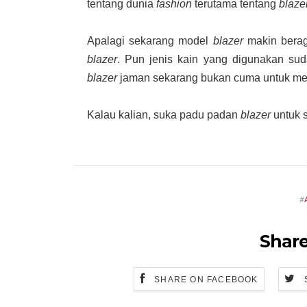
tentang dunia
fashion
terutama tentang
blaze
Apalagi sekarang model
blazer
makin bera
blazer
. Pun jenis kain yang digunakan sud
blazer
jaman sekarang bukan cuma untuk mel
Kalau kalian, suka padu padan
blazer
untuk 
#
Share
SHARE ON FACEBOOK