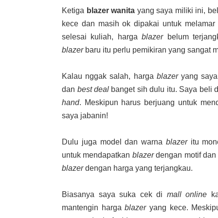
Ketiga
blazer wanita
yang saya miliki ini, be
kece dan masih ok dipakai untuk melamar k
selesai kuliah, harga
blazer
belum terjan
blazer
baru itu perlu pemikiran yang sangat 
Kalau nggak salah, harga
blazer
yang saya 
dan
best deal
banget sih dulu itu. Saya beli 
hand
. Meskipun harus berjuang untuk me
saya jabanin!
Dulu juga model dan warna
blazer
itu mon
untuk mendapatkan
blazer
dengan motif dan 
blazer
dengan harga yang terjangkau.
Biasanya saya suka cek di
mall online
ka
mantengin harga
blazer
yang kece. Meskipun