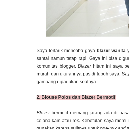
Saya tertarik mencoba gaya
blazer wanita
y
santai namun tetap rapi. Gaya ini bisa dig
komunitas blogger.
Blazer
hitam ini saya b
murah dan ukurannya pas di tubuh saya. Say
gampang dipadukan soalnya.
2. Blouse Polos dan Blazer Bermotif
Blazer
bermotif memang jarang ada di pas
celana kain atau rok. Kebetulan saya memili
gunakan karena sulitnya untuk nge-
mix and 