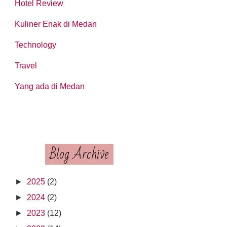
Hotel Review
Kuliner Enak di Medan
Technology
Travel
Yang ada di Medan
Blog Archive
►
2025
(2)
►
2024
(2)
►
2023
(12)