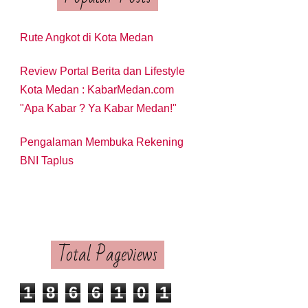
Rute Angkot di Kota Medan
Review Portal Berita dan Lifestyle
SIA HEALTHCARE
FILM MAHASISWI BARU,
ALF
L COUNCIL ...
KOCAK ABIS!
ONL
Kota Medan : KabarMedan.com
"Apa Kabar ? Ya Kabar Medan!"
Pengalaman Membuka Rekening
BNI Taplus
Total Pageviews
1
8
6
6
1
0
1