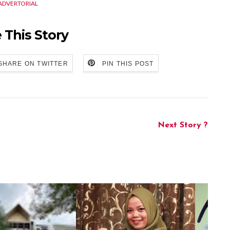
ADVERTORIAL
 This Story
SHARE ON TWITTER
PIN THIS POST
Next Story ?