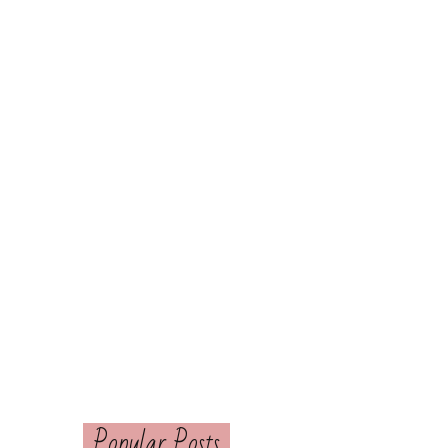
Popular Posts