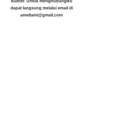
kuliner. Untuk menghubungiku
dapat langsung melalui email di
ameltami@gmail.com