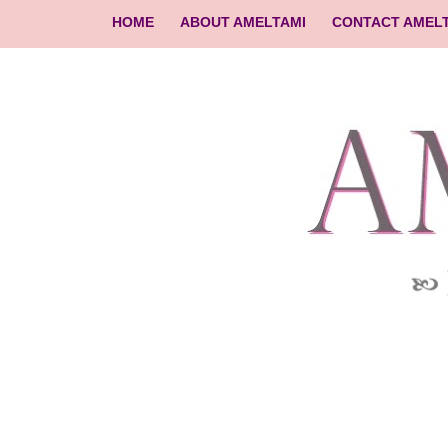
HOME
ABOUT AMELTAMI
CONTACT AMEL