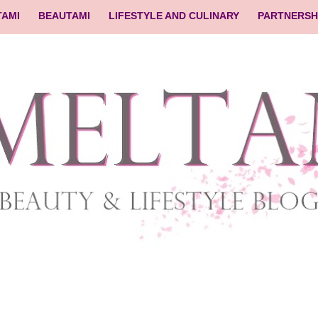
TAMI
BEAUTAMI
LIFESTYLE AND CULINARY
PARTNERSH