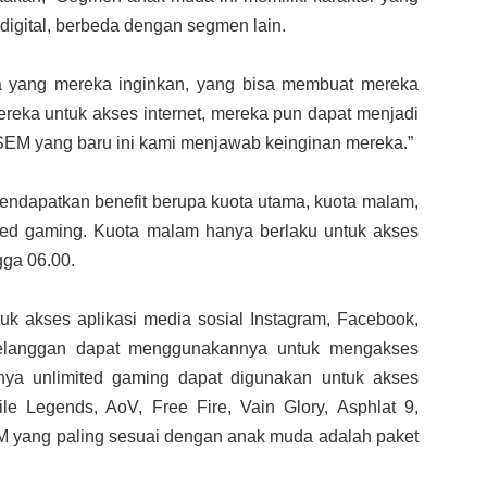
digital, berbeda dengan segmen lain.
pa yang mereka inginkan, yang bisa membuat mereka
reka untuk akses internet, mereka pun dapat menjadi
OWSEM yang baru ini kami menjawab keinginan mereka.”
ndapatkan benefit berupa kuota utama, kuota malam,
ited gaming. Kuota malam hanya berlaku untuk akses
ngga 06.00.
uk akses aplikasi media sosial Instagram, Facebook,
 pelanggan dapat menggunakannya untuk mengakses
nya unlimited gaming dapat digunakan untuk akses
e Legends, AoV, Free Fire, Vain Glory, Asphlat 9,
yang paling sesuai dengan anak muda adalah paket