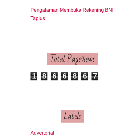
Pengalaman Membuka Rekening BNI
Taplus
Total Pageviews
1
8
6
6
8
6
7
Labels
Advertorial