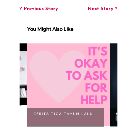
? Previous Story
Next Story ?
You Might Also Like
ENCANA
CERITA TIGA TAHUN LALU
HAMIL S