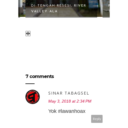
 -
DI TENGAH RESESI, RIVER
PIXY BEA
VALLEY ALA ...
TALKS M
7 comments
SINAR TABAGSEL
May 3, 2018 at 2:34 PM
Yok #lawanhoax
Reply