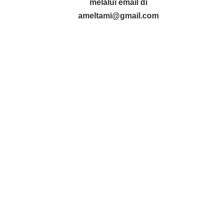
melalui email di
ameltami@gmail.com