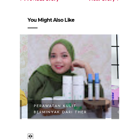
You Might Also Like
SCARLETT PEELING SO
DUO CO
...
GOOD DAN SCARLE...
SERUM : 