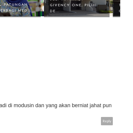
AL PATUNGAN
GIVENCY ONE, PILIH
TERBA
ERBAGI MED...
DE...
ONE...
di di modusin dan yang akan berniat jahat pun
Reply