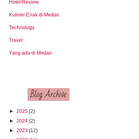
Hotel Review
GIVENCY ONE MEDAN -
DI 
RU DI GIVENCY
PERUMAHAN DI GA...
RIVE
Kuliner Enak di Medan
Technology
Travel
Yang ada di Medan
Blog Archive
►
2025
(2)
►
2024
(2)
►
2023
(12)