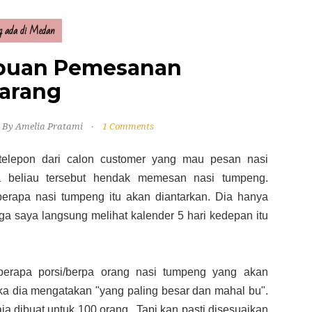
g ada di Medan
puan Pemesanan
arang
By Amelia Pratami
1 Comments
telepon dari calon customer yang mau pesan nasi
 beliau tersebut hendak memesan nasi tumpeng.
berapa nasi tumpeng itu akan diantarkan. Dia hanya
ga saya langsung melihat kalender 5 hari kedepan itu
berapa porsi/berpa orang nasi tumpeng yang akan
ika dia mengatakan "yang paling besar dan mahal bu".
ja dibuat untuk 100 orang.. Tapi kan pasti disesuaikan