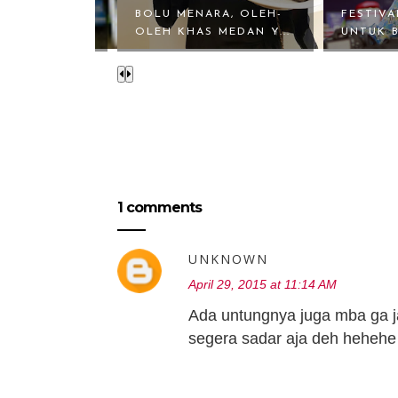
 RESESI,
BOLU MENARA, OLEH-
FESTIV
EY ALA ...
OLEH KHAS MEDAN Y...
UNTUK B
1 comments
UNKNOWN
April 29, 2015 at 11:14 AM
Ada untungnya juga mba ga ja
segera sadar aja deh hehehe