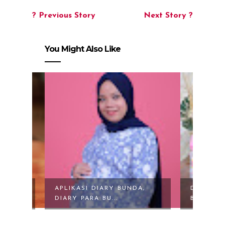
? Previous Story
Next Story ?
You Might Also Like
ND
APLIKASI DIARY BUNDA,
DR. BRO
.
DIARY PARA BU...
BOTTLE 