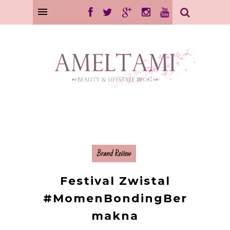
Brand Review
Festival Zwistal
#MomenBondingBer
makna