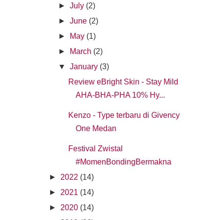
►
July
(2)
►
June
(2)
►
May
(1)
►
March
(2)
▼
January
(3)
Review eBright Skin - Stay Mild
AHA-BHA-PHA 10% Hy...
Kenzo - Type terbaru di Givency
One Medan
Festival Zwistal
#MomenBondingBermakna
►
2022
(14)
►
2021
(14)
►
2020
(14)