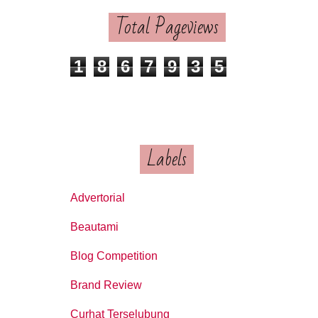
Total Pageviews
1
8
6
7
9
3
5
Labels
Advertorial
Beautami
Blog Competition
Brand Review
Curhat Terselubung