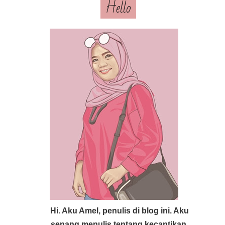
Hello
Hi. Aku Amel, penulis di blog ini. Aku
senang menulis tentang kecantikan,