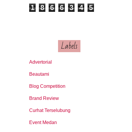
1
8
6
6
3
4
5
Labels
Advertorial
Beautami
Blog Competition
Brand Review
Curhat Terselubung
Event Medan