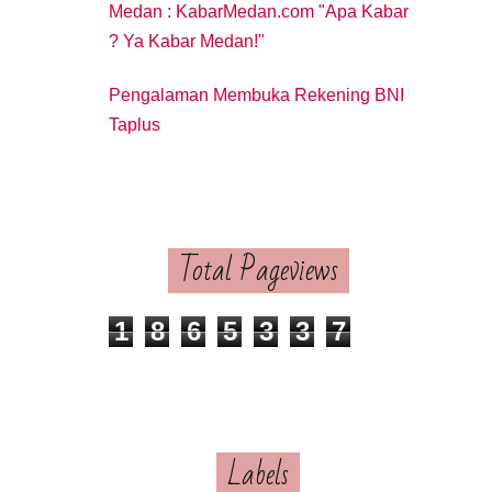
Medan : KabarMedan.com "Apa Kabar
? Ya Kabar Medan!"
Pengalaman Membuka Rekening BNI
Taplus
Total Pageviews
1
8
6
5
3
3
7
Labels