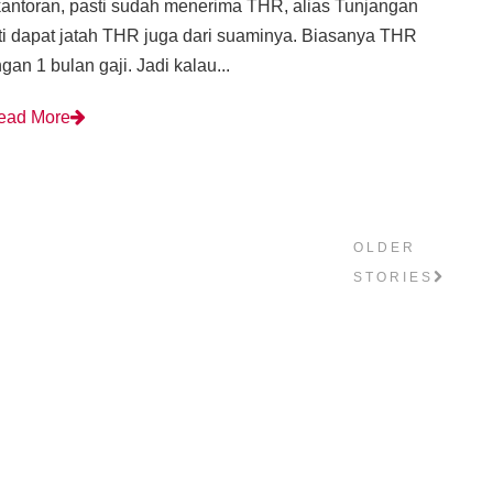
 kantoran, pasti sudah menerima THR, alias Tunjangan
ti dapat jatah THR juga dari suaminya. Biasanya THR
n 1 bulan gaji. Jadi kalau...
ead More
OLDER
STORIES