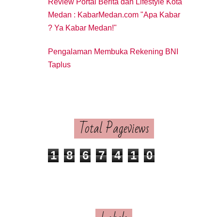
Review Portal Berita dan Lifestyle Kota
Medan : KabarMedan.com "Apa Kabar
? Ya Kabar Medan!"
Pengalaman Membuka Rekening BNI
Taplus
Total Pageviews
1
8
6
7
4
1
0