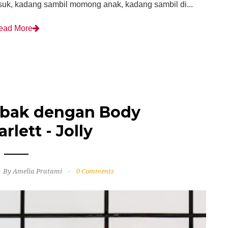
uk, kadang sambil momong anak, kadang sambil di...
ead More
bak dengan Body
rlett - Jolly
By Amelia Pratami
0 Comments