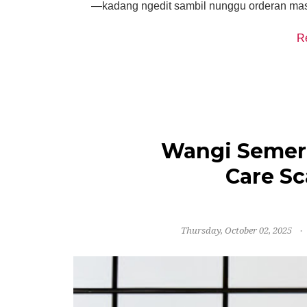
—kadang ngedit sambil nunggu orderan mas
R
Wangi Semer
Care Sca
Thursday, October 02, 2025