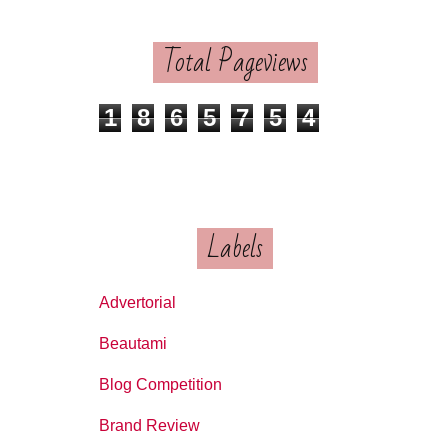
Total Pageviews
1
8
6
5
7
5
4
Labels
Advertorial
Beautami
Blog Competition
Brand Review