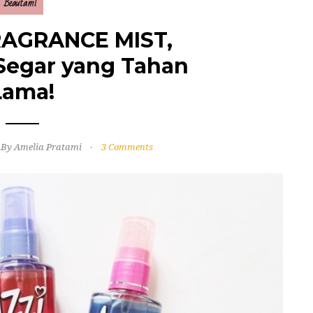
Beautami
FRAGRANCE MIST,
egar yang Tahan
Lama!
By Amelia Pratami
3 Comments