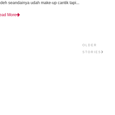
deh seandainya udah make-up cantik tapi...
ead More
OLDER
STORIES