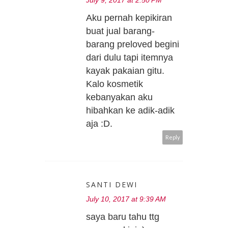
July 9, 2017 at 2:50 PM
Aku pernah kepikiran
buat jual barang-
barang preloved begini
dari dulu tapi itemnya
kayak pakaian gitu.
Kalo kosmetik
kebanyakan aku
hibahkan ke adik-adik
aja :D.
Reply
SANTI DEWI
July 10, 2017 at 9:39 AM
saya baru tahu ttg