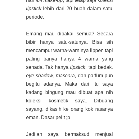
hari
full make-up
, tapi tetap saja koleksi
lipstick
lebih dari 20 buah dalam satu
periode.
Emang mau dipakai semua? Secara
bibir hanya satu-satunya. Bisa sih
mencampur warna-warninya lippen tapi
paling banya hanya 4 warna yang
senada. Tak hanya
lipstick
, tapi bedak
,
eye shadow
,
mascara
, dan parfum pun
begitu adanya. Maka dari itu saya
kadang bingung mau dibuat apa nih
koleksi kosmetik saya. Dibuang
sayang, dikasih ke orang kok rasanya
eman. Dasar pelit ;p
Jadilah saya bermaksud menjual