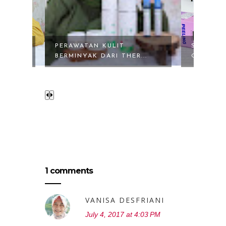
SCARLETT PEELING SO
PHOTO F
...
GOOD DAN SCARLE...
ZAP CLIN
1 comments
VANISA DESFRIANI
July 4, 2017 at 4:03 PM