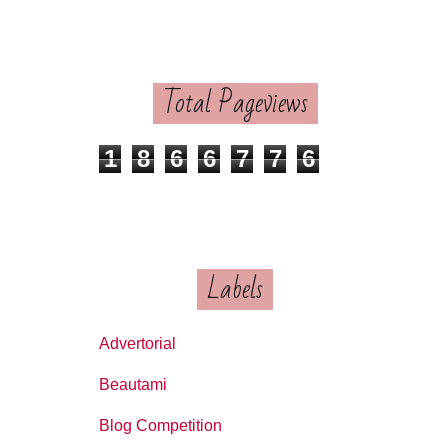
Total Pageviews
1
8
6
6
7
7
6
Labels
Advertorial
Beautami
Blog Competition