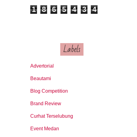
1
8
6
5
4
3
4
Labels
Advertorial
Beautami
Blog Competition
Brand Review
Curhat Terselubung
Event Medan