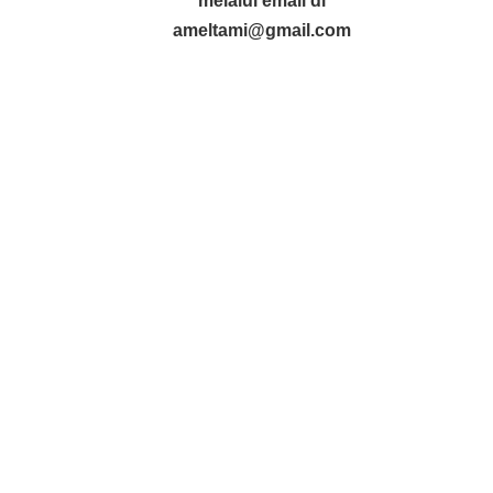
melalui email di
ameltami@gmail.com