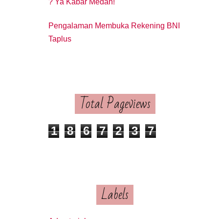
? Ya Kabar Medan!"
Pengalaman Membuka Rekening BNI
Taplus
Total Pageviews
1
8
6
7
2
3
7
Labels