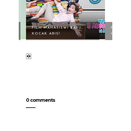
FILM MAHASISWI BARU,
PAKET OWSEM DARI AX
KOCAK ABIS!
COCOK UNTUK ...
0 comments