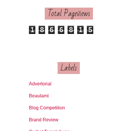
Total Pageviews
1
8
6
6
8
1
5
Labels
Advertorial
Beautami
Blog Competition
Brand Review