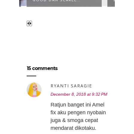
ZAP CLINIC MED...
SERUM : 
15 comments
RYANTI SARAGIE
December 8, 2018 at 9:32 PM
Ratjun banget ini Amel
fix aku pengen nyobain
juga & smoga cepat
mendarat dikotaku.