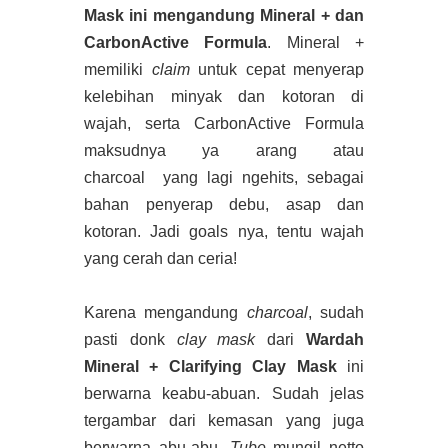
Mask ini mengandung Mineral + dan
CarbonActive Formula
. Mineral +
memiliki
claim
untuk cepat menyerap
kelebihan minyak dan kotoran di
wajah, serta CarbonActive Formula
maksudnya ya arang atau
charcoal yang lagi ngehits, sebagai
bahan penyerap debu, asap dan
kotoran. Jadi goals nya, tentu wajah
yang cerah dan ceria!
Karena mengandung
charcoal
, sudah
pasti donk
clay mask
dari
Wardah
Mineral + Clarifying Clay Mask
ini
berwarna keabu-abuan. Sudah jelas
tergambar dari kemasan yang juga
berwarna abu-abu.
Tube
mungil netto