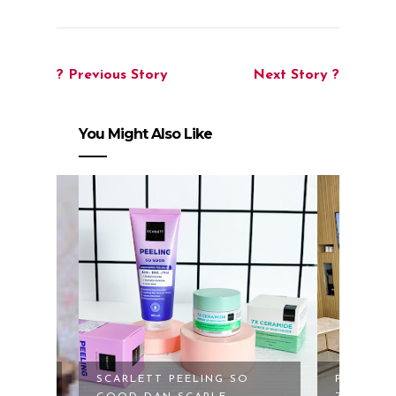
? Previous Story
Next Story ?
You Might Also Like
SO
PHOTO FACIAL GLOW DI
DUO CO