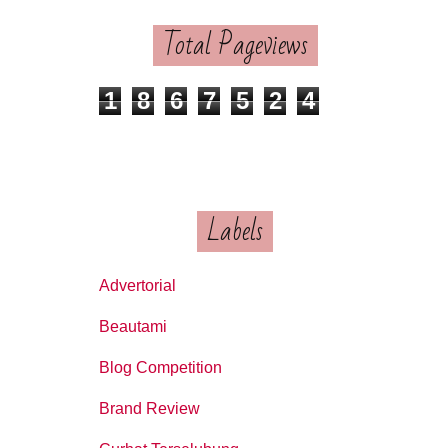
Total Pageviews
1
8
6
7
5
2
4
Labels
Advertorial
Beautami
Blog Competition
Brand Review