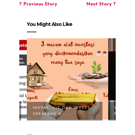
? Previous Story
Next Story ?
You Might Also Like
VEST,
WAKAF MUDAH DENGAN
PRUPRIM
PROGRAM WAKAF PR...
SYARIAH 