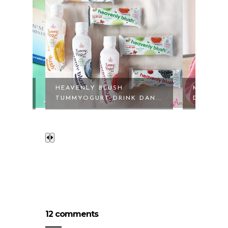
IDUP
HEAVENLY BLUSH
MANDI P
TUMMYOGURT DRINK DAN...
DENGAN V
12 comments