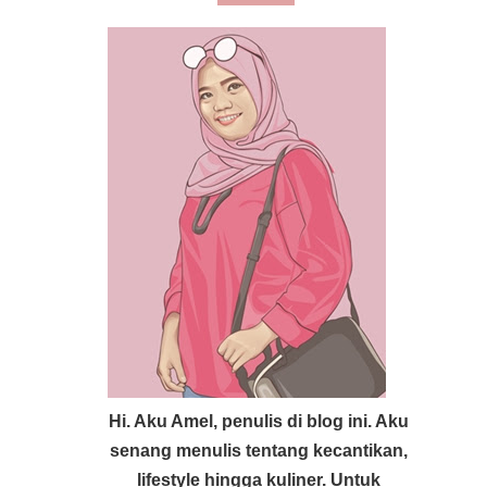
Hi. Aku Amel, penulis di blog ini. Aku
senang menulis tentang kecantikan,
lifestyle hingga kuliner. Untuk