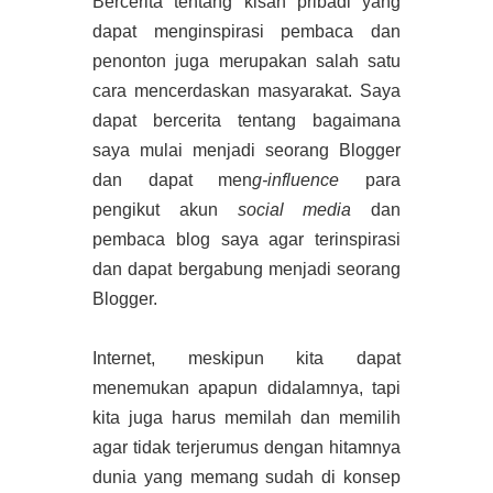
Bercerita tentang kisah pribadi yang
dapat menginspirasi pembaca dan
penonton juga merupakan salah satu
cara mencerdaskan masyarakat. Saya
dapat bercerita tentang bagaimana
saya mulai menjadi seorang Blogger
dan dapat men
g-influence
para
pengikut akun
social media
dan
pembaca blog saya agar terinspirasi
dan dapat bergabung menjadi seorang
Blogger.
Internet, meskipun kita dapat
menemukan apapun didalamnya, tapi
kita juga harus memilah dan memilih
agar tidak terjerumus dengan hitamnya
dunia yang memang sudah di konsep