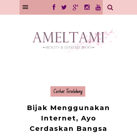
Curhat Terselubung
Bijak Menggunakan
Internet, Ayo
Cerdaskan Bangsa