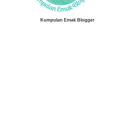
Kumpulan Emak Blogger