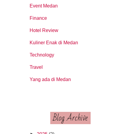
Event Medan
Finance
Hotel Review
Kuliner Enak di Medan
Technology
Travel
Yang ada di Medan
Blog Archive