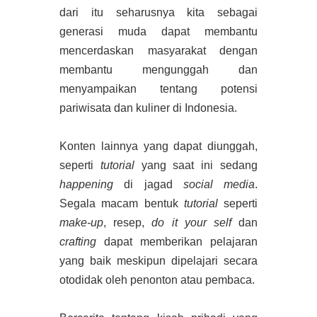
dari itu seharusnya kita sebagai
generasi muda dapat membantu
mencerdaskan masyarakat dengan
membantu mengunggah dan
menyampaikan tentang potensi
pariwisata dan kuliner di Indonesia.
Konten lainnya yang dapat diunggah,
seperti
tutorial
yang saat ini sedang
happening
di jagad
social media
.
Segala macam bentuk
tutorial
seperti
make-up
, resep,
do it your self
dan
crafting
dapat memberikan pelajaran
yang baik meskipun dipelajari secara
otodidak oleh penonton atau pembaca.