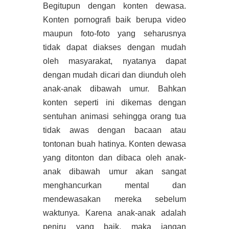
Begitupun dengan konten dewasa.
Konten pornografi baik berupa video
maupun foto-foto yang seharusnya
tidak dapat diakses dengan mudah
oleh masyarakat, nyatanya dapat
dengan mudah dicari dan diunduh oleh
anak-anak dibawah umur. Bahkan
konten seperti ini dikemas dengan
sentuhan animasi sehingga orang tua
tidak awas dengan bacaan atau
tontonan buah hatinya. Konten dewasa
yang ditonton dan dibaca oleh anak-
anak dibawah umur akan sangat
menghancurkan mental dan
mendewasakan mereka sebelum
waktunya. Karena anak-anak adalah
peniru yang baik, maka jangan