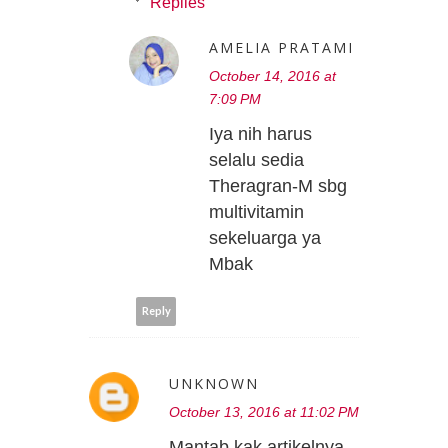
Replies
AMELIA PRATAMI
October 14, 2016 at
7:09 PM
Iya nih harus
selalu sedia
Theragran-M sbg
multivitamin
sekeluarga ya
Mbak
Reply
UNKNOWN
October 13, 2016 at 11:02 PM
Mantab kak artikelnya,