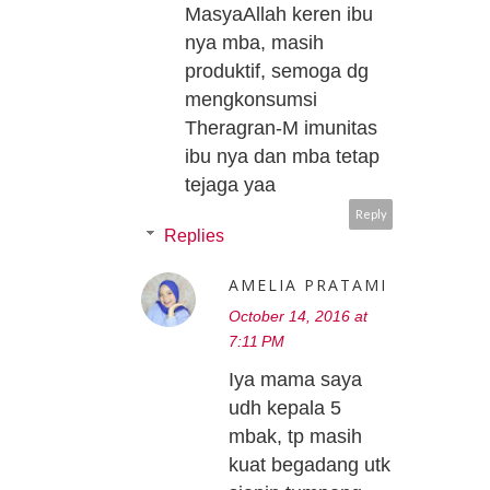
MasyaAllah keren ibu
nya mba, masih
produktif, semoga dg
mengkonsumsi
Theragran-M imunitas
ibu nya dan mba tetap
tejaga yaa
Reply
Replies
AMELIA PRATAMI
October 14, 2016 at
7:11 PM
Iya mama saya
udh kepala 5
mbak, tp masih
kuat begadang utk