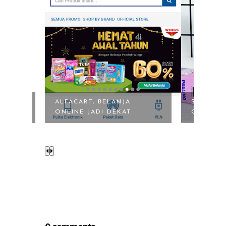
SCARLETT PEELING SO
PHOTO F
GOOD DAN SCARLE...
ZAP CLIN