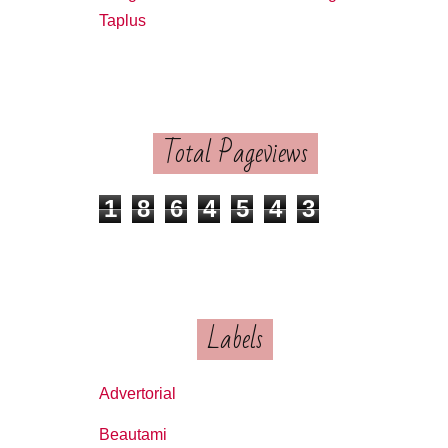
Taplus
Total Pageviews
1
8
6
4
5
4
3
Labels
Advertorial
Beautami